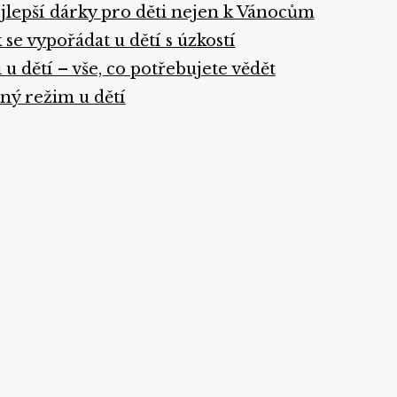
jlepší dárky pro děti nejen k Vánocům
k se vypořádat u dětí s úzkostí
i u dětí – vše, co potřebujete vědět
tný režim u dětí