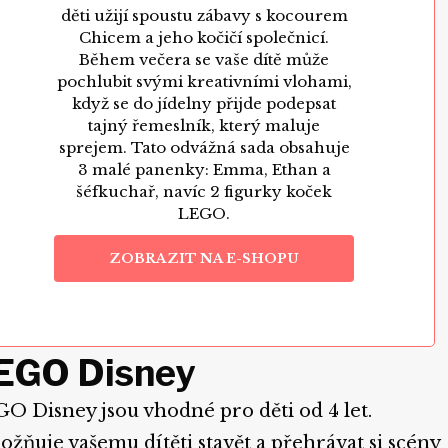
děti užijí spoustu zábavy s kocourem
Chicem a jeho kočičí společnicí.
Během večera se vaše dítě může
pochlubit svými kreativními vlohami,
když se do jídelny přijde podepsat
tajný řemeslník, který maluje
sprejem. Tato odvážná sada obsahuje
3 malé panenky: Emma, Ethan a
šéfkuchař, navíc 2 figurky koček
LEGO.
ZOBRAZIT NA E-SHOPU
EGO Disney
O Disney jsou vhodné pro děti od 4 let.
žňuje vašemu dítěti stavět a přehrávat si scény