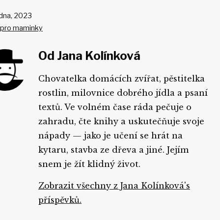
ikováno
edna, 2023
 pro maminky
ikách
Od Jana Kolínková
Chovatelka domácích zvířat, pěstitelka
rostlin, milovnice dobrého jídla a psaní
textů. Ve volném čase ráda pečuje o
zahradu, čte knihy a uskutečňuje svoje
nápady — jako je učení se hrát na
kytaru, stavba ze dřeva a jiné. Jejím
snem je žít klidný život.
Zobrazit všechny z Jana Kolínková's
příspěvků.