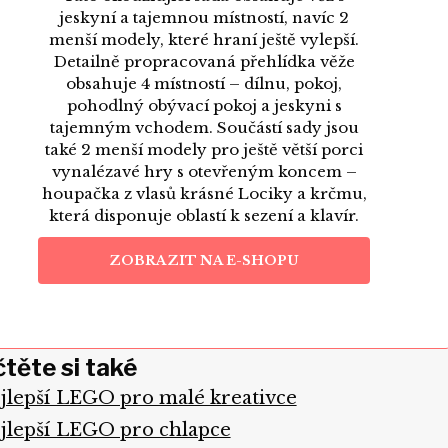
jeskyní a tajemnou místností, navíc 2
menší modely, které hraní ještě vylepší.
Detailně propracovaná přehlídka věže
obsahuje 4 místností – dílnu, pokoj,
pohodlný obývací pokoj a jeskyni s
tajemným vchodem. Součástí sady jsou
také 2 menší modely pro ještě větší porci
vynalézavé hry s otevřeným koncem –
houpačka z vlasů krásné Lociky a krčmu,
která disponuje oblastí k sezení a klavír.
ZOBRAZIT NA E-SHOPU
těte si také
jlepší LEGO pro malé kreativce
jlepší LEGO pro chlapce