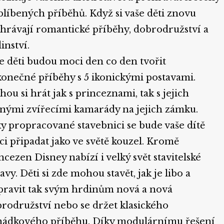
blíbených příběhů. Když si vaše děti znovu
hrávají romantické příběhy, dobrodružství a
inství.
e děti budou moci den co den tvořit
onečné příběhy s 5 ikonickými postavami.
ou si hrát jak s princeznami, tak s jejich
nými zvířecími kamarády na jejich zámku.
y propracované stavebnici se bude vaše dítě
i připadat jako ve světě kouzel. Kromě
ncezen Disney nabízí i velký svět stavitelské
avy. Děti si zde mohou stavět, jak je libo a
pravit tak svým hrdinům nová a nová
rodružství nebo se držet klasického
ádkového příběhu. Díky modulárnímu řešení