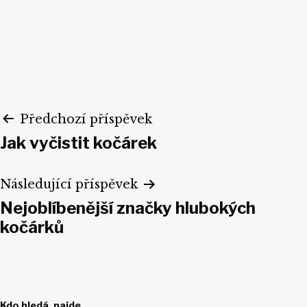
Navigace
Předchozí příspěvek
Jak vyčistit kočárek
pro
příspěvek
Následující příspěvek
Nejoblíbenější značky hlubokých
kočárků
Kdo hledá, najde