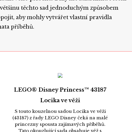
 většinu těchto sad jednoduchým způsobem
pojit, aby mohly vytvářet vlastní pravidla
ata příběhů.
LEGO® Disney Princess™ 43187
Locika ve věži
S touto kouzelnou sadou Locika ve věži
(43187) z řady LEGO Disney čeká na malé
princezny spousta zajímavých příběhů.
Tato okouzlující sada obsahuje věž s