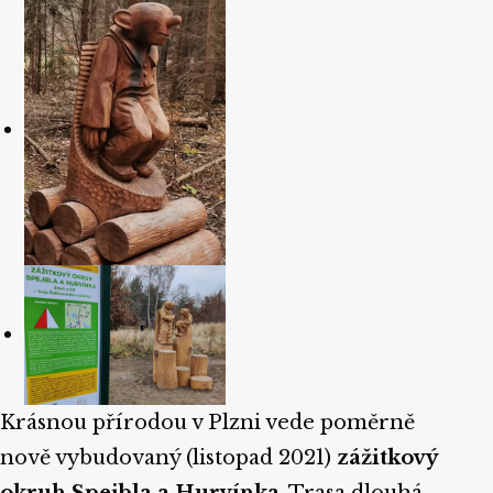
Krásnou přírodou v Plzni vede poměrně
nově vybudovaný (listopad 2021)
zážitkový
okruh Spejbla a Hurvínka
. Trasa dlouhá