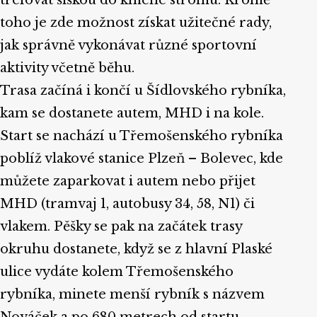
toho je zde možnost získat užitečné rady,
jak správně vykonávat různé sportovní
aktivity včetně běhu.
Trasa začíná i končí u Šídlovského rybníka,
kam se dostanete autem, MHD i na kole.
Start se nachází u Třemošenského rybníka
poblíž vlakové stanice Plzeň – Bolevec, kde
můžete zaparkovat i autem nebo přijet
MHD (tramvaj 1, autobusy 34, 58, N1) či
vlakem. Pěšky se pak na začátek trasy
okruhu dostanete, když se z hlavní Plaské
ulice vydáte kolem Třemošenského
rybníka, minete menší rybník s názvem
Nováček a po 680 metrech od startu