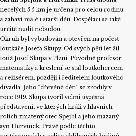
necelých 5,5 km je určena pro celou rodinu
a zabaví malé i starší děti. Dospěláci se také
určitě nudit nebudou.
Okruh byl vybudován a otevřen na počest
loutkáře Josefa Skupy. Od svých pěti let žil
totiž Josef Skupa v Plzni. Původně profesor
matematiky a kreslení se stal loutkohercem
a režisérem, později i ředitelem loutkového
divadla. Jeho “dřevěné děti” se zrodily v
roce 1919. Skupa tvořil velmi úspěšná
představení, ve kterých hráli v hlavních
rolích zmatený otec Spejbl a jeho mazaný
syn Hurvínek. Právě podle těchto
nestárnoucích a velice oblíbených hrdinů