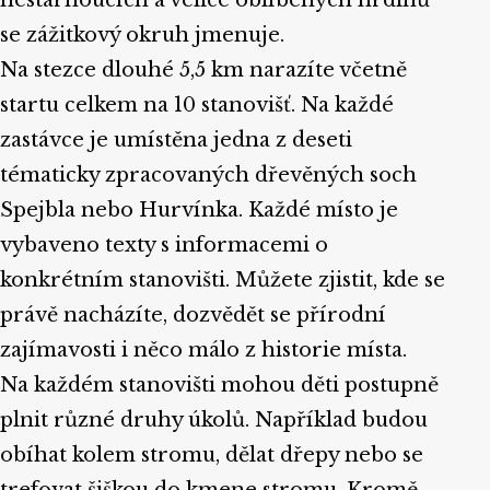
se zážitkový okruh jmenuje.
Na stezce dlouhé 5,5 km narazíte včetně
startu celkem na 10 stanovišť. Na každé
zastávce je umístěna jedna z deseti
tématicky zpracovaných dřevěných soch
Spejbla nebo Hurvínka. Každé místo je
vybaveno texty s informacemi o
konkrétním stanovišti. Můžete zjistit, kde se
právě nacházíte, dozvědět se přírodní
zajímavosti i něco málo z historie místa.
Na každém stanovišti mohou děti postupně
plnit různé druhy úkolů. Například budou
obíhat kolem stromu, dělat dřepy nebo se
trefovat šiškou do kmene stromu. Kromě