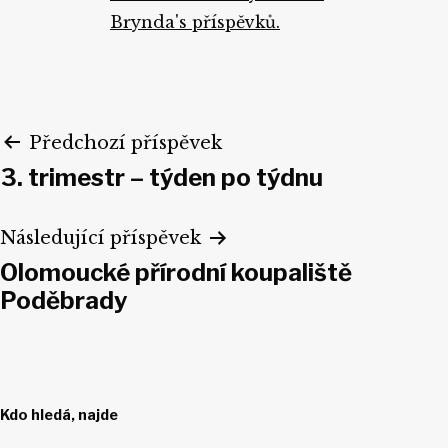
Brynda's příspěvků.
Navigace
Předchozí příspěvek
3. trimestr – týden po týdnu
pro
příspěvek
Následující příspěvek
Olomoucké přírodní koupaliště
Poděbrady
Kdo hledá, najde