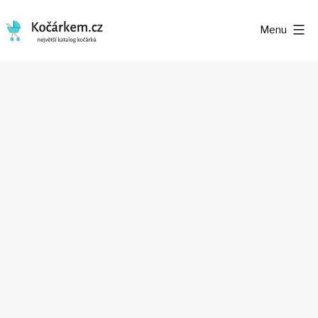
Přejít
Menu
k
Kočárkem.cz
obsahu