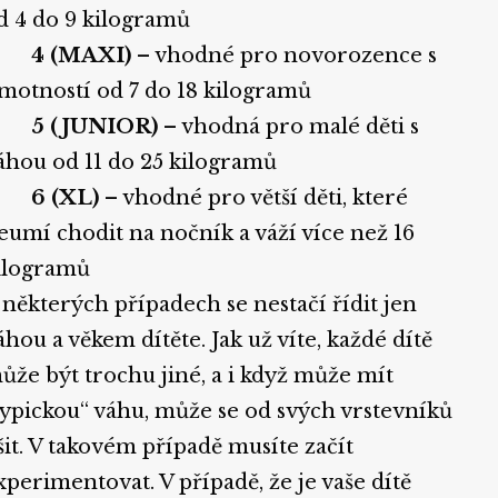
d 4 do 9 kilogramů
·
4 (MAXI)
– vhodné pro novorozence s
motností od 7 do 18 kilogramů
·
5 (JUNIOR)
– vhodná pro malé děti s
áhou od 11 do 25 kilogramů
·
6 (XL)
– vhodné pro větší děti, které
eumí chodit na nočník a váží více než 16
ilogramů
 některých případech se nestačí řídit jen
áhou a věkem dítěte. Jak už víte, každé dítě
ůže být trochu jiné, a i když může mít
typickou“ váhu, může se od svých vrstevníků
išit. V takovém případě musíte začít
xperimentovat. V případě, že je vaše dítě