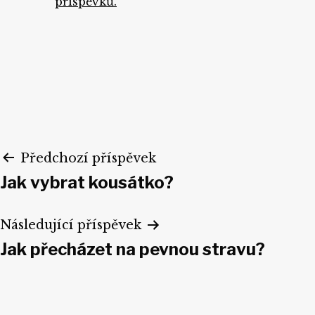
příspěvků.
Navigace
Předchozí příspěvek
Jak vybrat kousátko?
pro
příspěvek
Následující příspěvek
Jak přecházet na pevnou stravu?