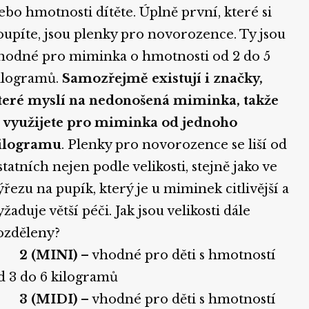
ebo hmotnosti dítěte. Úplně první, které si
oupíte, jsou plenky pro novorozence. Ty jsou
hodné pro miminka o hmotnosti od 2 do 5
ilogramů.
Samozřejmě existují i značky,
teré myslí na nedonošená miminka, takže
e využijete pro miminka od jednoho
ilogramu
. Plenky pro novorozence se liší od
statních nejen podle velikosti, stejně jako ve
ýřezu na pupík, který je u miminek citlivější a
yžaduje větší péči. Jak jsou velikosti dále
ozděleny?
·
2 (MINI)
– vhodné pro děti s hmotností
d 3 do 6 kilogramů
·
3 (MIDI)
– vhodné pro děti s hmotností