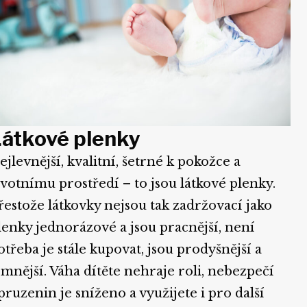
átkové plenky
ejlevnější, kvalitní, šetrné k pokožce a
ivotnímu prostředí – to jsou látkové plenky.
řestože látkovky nejsou tak zadržovací jako
lenky jednorázové a jsou pracnější, není
otřeba je stále kupovat, jsou prodyšnější a
emnější. Váha dítěte nehraje roli, nebezpečí
pruzenin je sníženo a využijete i pro další