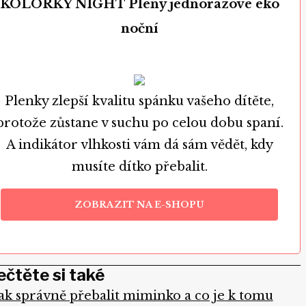
KOLORKY NIGHT Pleny jednorázové eko
noční
Plenky zlepší kvalitu spánku vašeho dítěte,
protože zůstane v suchu po celou dobu spaní.
A indikátor vlhkosti vám dá sám vědět, kdy
musíte dítko přebalit.
ZOBRAZIT NA E-SHOPU
ečtěte si také
ak správně přebalit miminko a co je k tomu