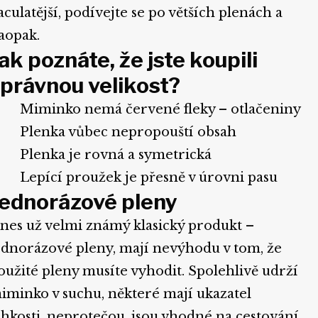
aculatější, podívejte se po větších plenách a
aopak.
ak poznáte, že jste koupili
právnou velikost?
 Miminko nemá červené fleky – otlačeniny
 Plenka vůbec nepropouští obsah
 Plenka je rovná a symetrická
 Lepící proužek je přesně v úrovni pasu
ednorázové pleny
nes už velmi známý klasický produkt –
ednorázové pleny, mají nevýhodu v tom, že
oužité pleny musíte vyhodit. Spolehlivě udrží
iminko v suchu, některé mají ukazatel
lhkosti, neprotečou, jsou vhodné na cestování