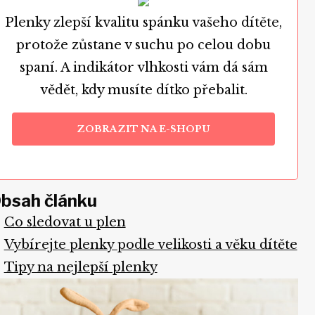
Plenky zlepší kvalitu spánku vašeho dítěte,
protože zůstane v suchu po celou dobu
spaní. A indikátor vlhkosti vám dá sám
vědět, kdy musíte dítko přebalit.
ZOBRAZIT NA E-SHOPU
bsah článku
Co sledovat u plen
Vybírejte plenky podle velikosti a věku dítěte
Tipy na nejlepší plenky