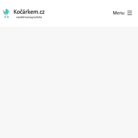
Přejít
Menu
k
Kočárkem.cz
obsahu