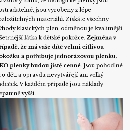
avzdory tomu, že biologické plenky jsou
ostradatelné, jsou vyrobeny z lépe
ozložitelných materiálů. Získáte všechny
ýhody klasických plen, odměnou je kvalitnější
 šetrnější látka k dětské pokožce.
Zejména v
řípadě, že má vaše dítě velmi citlivou
okožku a potřebuje jednorázovou plenku,
KO plenky budou jistě cenné
. Jsou pohodlné
ro děti a opravdu nevytvářejí ani velký
adeček. V každém případě jsou náklady
epatrně vyšší.