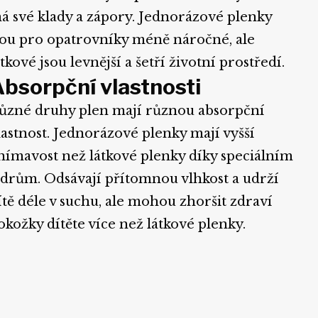
á své klady a zápory. Jednorázové plenky
sou pro opatrovníky méně náročné, ale
átkové jsou levnější a šetří životní prostředí.
bsorpční vlastnosti
ůzné druhy plen mají různou absorpční
lastnost. Jednorázové plenky mají vyšší
nímavost než látkové plenky díky speciálním
ádrům. Odsávají přítomnou vlhkost a udrží
ítě déle v suchu, ale mohou zhoršit zdraví
okožky dítěte více než látkové plenky.