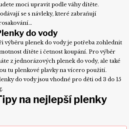
udete moci upravit podle váhy dítěte.
odávají se s návleky, které zabraňují
rosakování…
lenky do vody
ři výběru plenek do vody je potřeba zohlednit
motnost dítěte i četnost koupání. Pro výběr
áte z jednorázových plenek do vody, ale také
sou tu plenkové plavky na vícero použití.
lenky do vody jsou vhodné pro děti od 3 do 15
g.
Tipy na nejlepší plenky