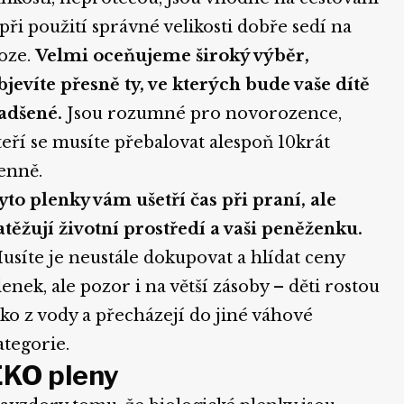
 při použití správné velikosti dobře sedí na
oze.
Velmi oceňujeme široký výběr,
bjevíte přesně ty, ve kterých bude vaše dítě
adšené.
Jsou rozumné pro novorozence,
teří se musíte přebalovat alespoň 10krát
enně.
yto plenky vám ušetří čas při praní, ale
atěžují životní prostředí a vaši peněženku.
usíte je neustále dokupovat a hlídat ceny
lenek, ale pozor i na větší zásoby – děti rostou
ako z vody a přecházejí do jiné váhové
ategorie.
EKO pleny