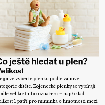
Co ještě hledat u plen?
elikost
ejprve vyberte plenku podle váhové
ategorie dítěte. Kojenecké plenky se vybírají
odle velikostního označení – například
elikost 1 patří pro miminka o hmotnosti mezi