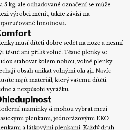
 a 5 kg, ale odhadované označení se může
ezi výrobci měnit, takže závisí na
oporučované hmotnosti.
Komfort
lenky musí dítěti dobře sedět na noze a nesmí
ýt těsné ani příliš volné. Těsné plenky se
udou stahovat kolem nohou, volné plenky
echají obsah unikat volnými okraji. Navíc
usíte najít materiál, který vašemu dítěti
edne a nezpůsobí vyrážku.
Ohleduplnost
oderní maminky si mohou vybrat mezi
lasickými plenkami, jednorázovými EKO
lenkami a látkovými plenkami. Každý druh