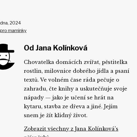
ikováno
edna, 2024
 pro maminky
ikách
Od Jana Kolínková
Chovatelka domácích zvířat, pěstitelka
rostlin, milovnice dobrého jídla a psaní
textů. Ve volném čase ráda pečuje o
zahradu, čte knihy a uskutečňuje svoje
nápady — jako je učení se hrát na
kytaru, stavba ze dřeva a jiné. Jejím
snem je žít klidný život.
Zobrazit všechny z Jana Kolínková's