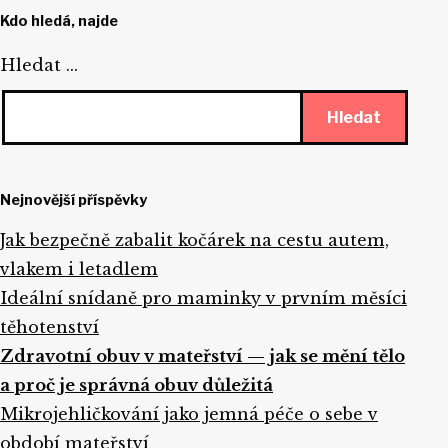
Kdo hledá, najde
Hledat …
Nejnovější příspěvky
Jak bezpečně zabalit kočárek na cestu autem,
vlakem i letadlem
Ideální snídaně pro maminky v prvním měsíci
těhotenství
Zdravotní obuv v mateřství — jak se mění tělo
a proč je správná obuv důležitá
Mikrojehličkování jako jemná péče o sebe v
období mateřství