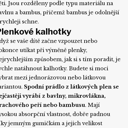
ěti. Jsou rozděleny podle typu materiálu na
avlnu a bambus, přičemž bambus je odolnější
 rychleji schne.
lenkové kalhotky
dyž se vaše dítě začne vzpouzet nebo
okonce utíkat při výměně plenky,
ejrychlejším způsobem, jak si s tím poradit, je
ychle natáhnout kalhotky. Budete si moci
ybrat mezi jednorázovou nebo látkovou
ariantou.
Spodní prádlo z látkových plen se
ejčastěji vyrábí z bavlny, mikrovlákna,
rachového peří nebo bambusu
. Mají
ysokou absorpční vlastnost, dobře padnou
íky jemným gumičkám a jejich velikost