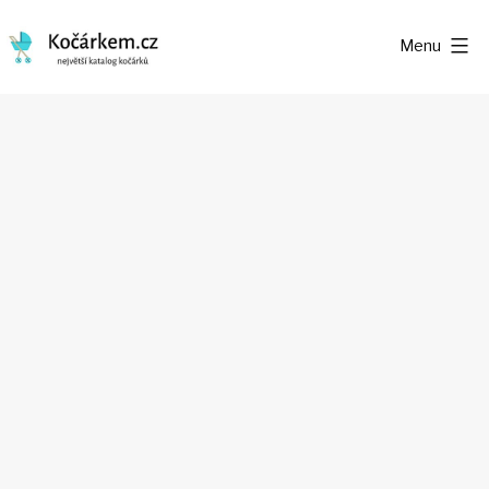
Přejít
Menu
k
Kočárkem.cz
obsahu