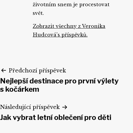
životním snem je procestovat
svět.
Zobrazit všechny z Veronika
Hudcová's příspěvků.
Navigace
Předchozí příspěvek
Nejlepší destinace pro první výlety
pro
s kočárkem
příspěvek
Následující příspěvek
Jak vybrat letní oblečení pro děti