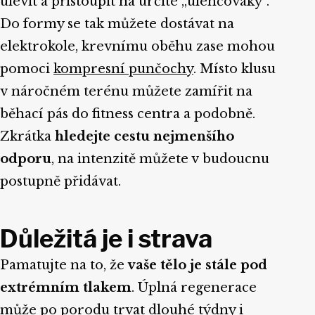
ulevit a přistoupit na určité „ulehčováky“.
Do formy se tak můžete dostávat na
elektrokole, krevnímu oběhu zase mohou
pomoci
kompresní punčochy
. Místo klusu
v náročném terénu můžete zamířit na
běhací pás do fitness centra a podobně.
Zkrátka
hledejte cestu nejmenšího
odporu
, na intenzitě můžete v budoucnu
postupně přidávat.
Důležitá je i strava
Pamatujte na to, že
vaše tělo je stále pod
extrémním tlakem
. Úplná regenerace
může po porodu trvat dlouhé týdny i